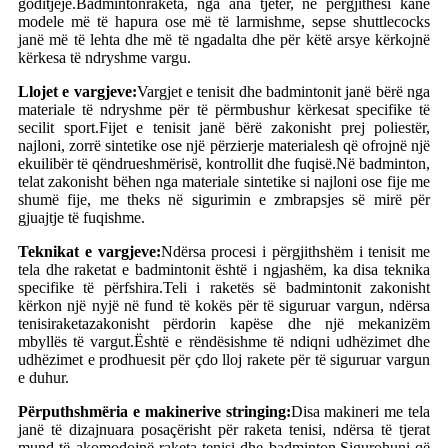
goditjeje.Badminton
raketa
, nga ana tjetër, në përgjithësi kanë
modele më të hapura ose më të larmishme, sepse shuttlecocks
janë më të lehta dhe më të ngadalta dhe për këtë arsye kërkojnë
kërkesa të ndryshme vargu.
Llojet e vargjeve:
Vargjet e tenisit dhe badmintonit janë bërë nga
materiale të ndryshme për të përmbushur kërkesat specifike të
secilit sport.Fijet e tenisit janë bërë zakonisht prej poliestër,
najloni, zorrë sintetike ose një përzierje materialesh që ofrojnë një
ekuilibër të qëndrueshmërisë, kontrollit dhe fuqisë.Në badminton,
telat zakonisht bëhen nga materiale sintetike si najloni ose fije me
shumë fije, me theks në sigurimin e zmbrapsjes së mirë për
gjuajtje të fuqishme.
Teknikat e vargjeve:
Ndërsa procesi i përgjithshëm i tenisit me
tela dhe raketat e badmintonit është i ngjashëm, ka disa teknika
specifike të përfshira.Teli i raketës së badmintonit zakonisht
kërkon një nyjë në fund të kokës për të siguruar vargun, ndërsa
tenisi
raketa
zakonisht përdorin kapëse dhe një mekanizëm
mbyllës të vargut.Është e rëndësishme të ndiqni udhëzimet dhe
udhëzimet e prodhuesit për çdo lloj rakete për të siguruar vargun
e duhur.
Përputhshmëria e makinerive stringing:
Disa makineri me tela
janë të dizajnuara posaçërisht për raketa tenisi, ndërsa të tjerat
mund të akomodojnë raketa tenisi dhe badminton.Sigurohuni që