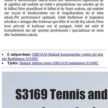
të zgjidhni një makinë që është e përputhshme me raketën që do
të lidhni.Nëse planifikoni të lidhni të dy llojet e
raketa
, një makinë
me veçori të këmbyeshme ose të rregullueshme do të ishte
ideale.Për performancë optimale, është thelbësore të kuptohen
teknikat e stringut dhe kërkesat specifike të secilit lloj rakete.Nëse
keni përvojë të kufizuar ose të pasigurt, është më mirë të
konsultoheni me një sportist profesionist i specializuar në tenis
dhe badminton.
raketa
.
E mëparshme:
SIBOASI Makinë kompjuterike vetëm për tela
për Badminton S2169U
Tjetër:
Makinë lidhëse tenisi SIBOASI badminton S3169U