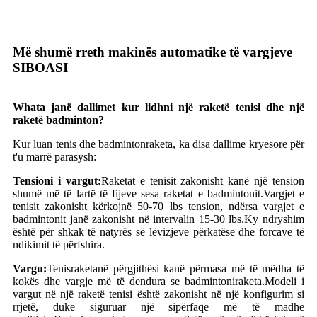
Më shumë rreth makinës automatike të vargjeve
SIBOASI
W
hata janë dallimet kur lidhni një raketë tenisi dhe një
raketë badminton?
Kur luan tenis dhe badminton
raketa
, ka disa dallime kryesore për
t'u marrë parasysh:
Tensioni i vargut:
Raketat e tenisit zakonisht kanë një tension
shumë më të lartë të fijeve sesa raketat e badmintonit.Vargjet e
tenisit zakonisht kërkojnë 50-70 lbs tension, ndërsa vargjet e
badmintonit janë zakonisht në intervalin 15-30 lbs.Ky ndryshim
është për shkak të natyrës së lëvizjeve përkatëse dhe forcave të
ndikimit të përfshira.
Vargu:
Tenis
raketa
në përgjithësi kanë përmasa më të mëdha të
kokës dhe vargje më të dendura se badmintoni
raketa
.Modeli i
vargut në një raketë tenisi është zakonisht në një konfigurim si
rrjetë, duke siguruar një sipërfaqe më të madhe