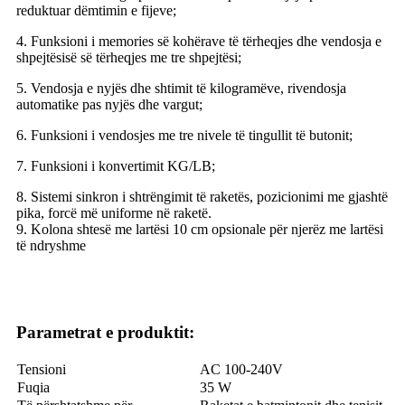
reduktuar dëmtimin e fijeve;
4. Funksioni i memories së kohërave të tërheqjes dhe vendosja e
shpejtësisë së tërheqjes me tre shpejtësi;
5. Vendosja e nyjës dhe shtimit të kilogramëve, rivendosja
automatike pas nyjës dhe vargut;
6. Funksioni i vendosjes me tre nivele të tingullit të butonit;
7. Funksioni i konvertimit KG/LB;
8. Sistemi sinkron i shtrëngimit të raketës, pozicionimi me gjashtë
pika, forcë më uniforme në raketë.
9. Kolona shtesë me lartësi 10 cm opsionale për njerëz me lartësi
të ndryshme
Parametrat e produktit:
Tensioni
AC 100-240V
Fuqia
35 W