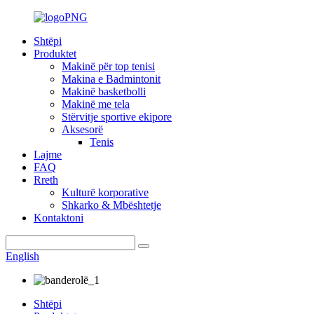
Shtëpi
Produktet
Makinë për top tenisi
Makina e Badmintonit
Makinë basketbolli
Makinë me tela
Stërvitje sportive ekipore
Aksesorë
Tenis
Lajme
FAQ
Rreth
Kulturë korporative
Shkarko & Mbështetje
Kontaktoni
English
Shtëpi