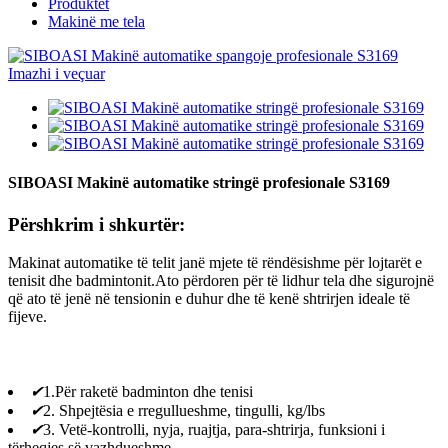
Produktet
Makinë me tela
SIBOASI Makinë automatike stringë profesionale S3169
Përshkrim i shkurtër:
Makinat automatike të telit janë mjete të rëndësishme për lojtarët e
tenisit dhe badmintonit.Ato përdoren për të lidhur tela dhe sigurojnë
që ato të jenë në tensionin e duhur dhe të kenë shtrirjen ideale të
fijeve.
✔
1.Për raketë badminton dhe tenisi
✔
2. Shpejtësia e rregullueshme, tingulli, kg/lbs
✔
3. Vetë-kontrolli, nyja, ruajtja, para-shtrirja, funksioni i
tërheqjes së vazhdueshme