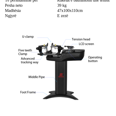
Të përshtatshme për
Raketat e batmintonit dhe tenisit
Pesha neto
39 kg
Madhësia
47x100x110cm
Ngjyrë
E zezë