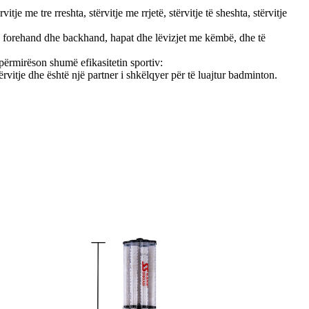
tje me tre rreshta, stërvitje me rrjetë, stërvitje të sheshta, stërvitje
jnë forehand dhe backhand, hapat dhe lëvizjet me këmbë, dhe të
 përmirëson shumë efikasitetin sportiv:
vitje dhe është një partner i shkëlqyer për të luajtur badminton.