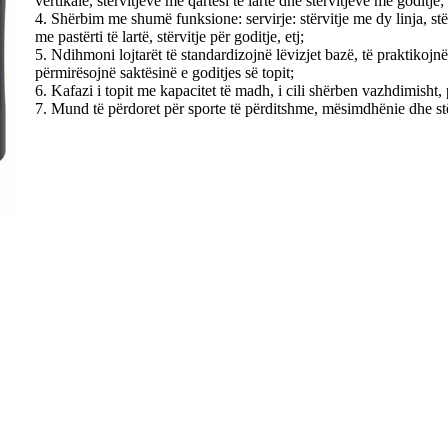
vertikale, stërvitjeve me qartësi të lartë dhe stërvitjeve me goditje;
4. Shërbim me shumë funksione: servirje: stërvitje me dy linja, stërvi
me pastërti të lartë, stërvitje për goditje, etj;
5. Ndihmoni lojtarët të standardizojnë lëvizjet bazë, të praktiko
përmirësojnë saktësinë e goditjes së topit;
6. Kafazi i topit me kapacitet të madh, i cili shërben vazhdimisht,
7. Mund të përdoret për sporte të përditshme, mësimdhënie dhe stër