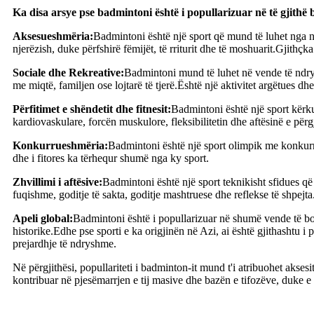
Ka disa arsye pse badmintoni është i popullarizuar në të gjithë 
Aksesueshmëria:
Badmintoni është një sport që mund të luhet nga nje
njerëzish, duke përfshirë fëmijët, të rriturit dhe të moshuarit.Gjithçka
Sociale dhe Rekreative:
Badmintoni mund të luhet në vende të ndrys
me miqtë, familjen ose lojtarë të tjerë.Është një aktivitet argëtues d
Përfitimet e shëndetit dhe fitnesit:
Badmintoni është një sport kërk
kardiovaskulare, forcën muskulore, fleksibilitetin dhe aftësinë e për
Konkurrueshmëria:
Badmintoni është një sport olimpik me konkurr
dhe i fitores ka tërhequr shumë nga ky sport.
Zhvillimi i aftësive:
Badmintoni është një sport teknikisht sfidues që
fuqishme, goditje të sakta, goditje mashtruese dhe reflekse të shpej
Apeli global:
Badmintoni është i popullarizuar në shumë vende të bot
historike.Edhe pse sporti e ka origjinën në Azi, ai është gjithasht
prejardhje të ndryshme.
Në përgjithësi, popullariteti i badminton-it mund t'i atribuohet akse
kontribuar në pjesëmarrjen e tij masive dhe bazën e tifozëve, duke e 