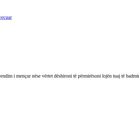
ndim i mençur nëse vërtet dëshironi të përmirësoni lojën tuaj të badmintoni