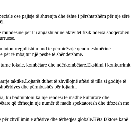
ciale ose pajisje të shtrenjta dhe është i përshtatshëm për një sërë
ël.
 mundësinë për t'u angazhuar në aktivitet fizik ndërsa shoqërohen
kurruese.
adminton rregullisht mund të përmirësojë qëndrueshmërinë
he për të mbajtur një peshë të shëndetshme.
ë turne lokale, kombëtare dhe ndërkombëtare.Eksitimi i konkurrimit
taktike.Lojtarët duhet të zhvillojnë aftësi të tilla si goditje të
 shpërblyes dhe përmbushës për lojtarin.
dia, ku badmintoni ka një rëndësi të madhe kulturore dhe
bëtare që tërheqin një numër të madh spektatorësh dhe tifozësh me
e për zhvillimin e aftësive dhe tërheqjes globale.Këta faktorë kanë