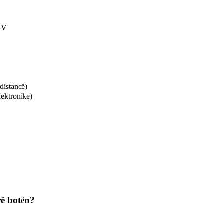
2V
distancë)
lektronike)
rë botën?