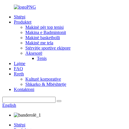
Shtëpi
Produktet
Makinë për top tenisi
Makina e Badmintonit
Makinë basketbolli
Makinë me tela
Stërvitje sportive ekipore
Aksesorë
Tenis
Lajme
FAQ
Rreth
Kulturë korporative
Shkarko & Mbështetje
Kontaktoni
English
Shtëpi