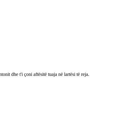
t dhe t'i çoni aftësitë tuaja në lartësi të reja.