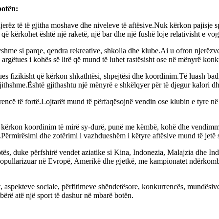
botën:
rëz të të gjitha moshave dhe niveleve të aftësive.Nuk kërkon pajisje spe
 që kërkohet është një raketë, një bar dhe një fushë loje relativisht e vog
hme si parqe, qendra rekreative, shkolla dhe klube.Ai u ofron njerëzve
he argëtues i kohës së lirë që mund të luhet rastësisht ose në mënyrë kon
ues fizikisht që kërkon shkathtësi, shpejtësi dhe koordinim.Të luash b
gjithshme.Është gjithashtu një mënyrë e shkëlqyer për të djegur kalori d
encë të fortë.Lojtarët mund të përfaqësojnë vendin ose klubin e tyre n
 kërkon koordinim të mirë sy-durë, punë me këmbë, kohë dhe vendimmarrje 
ta.Përmirësimi dhe zotërimi i vazhdueshëm i këtyre aftësive mund të jetë
ës, duke përfshirë vendet aziatike si Kina, Indonezia, Malajzia dhe In
u i popullarizuar në Evropë, Amerikë dhe gjetkë, me kampionatet ndërkom
sit, aspekteve sociale, përfitimeve shëndetësore, konkurrencës, mundësiv
bërë atë një sport të dashur në mbarë botën.