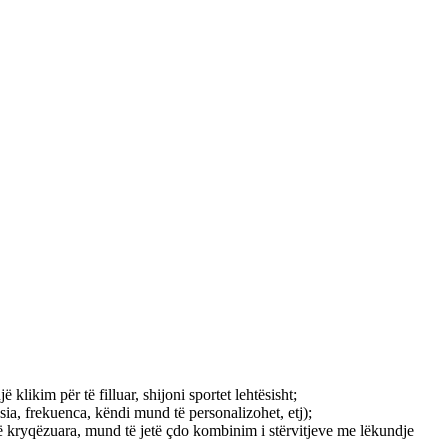
 klikim për të filluar, shijoni sportet lehtësisht;
ësia, frekuenca, këndi mund të personalizohet, etj);
sh të kryqëzuara, mund të jetë çdo kombinim i stërvitjeve me lëkundje