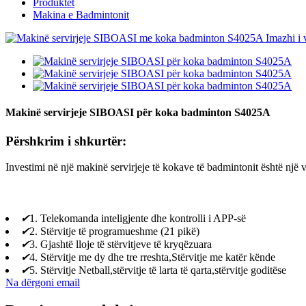
Produktet
Makina e Badmintonit
Makinë servirjeje SIBOASI për koka badminton S4025A
Përshkrim i shkurtër:
Investimi në një makinë servirjeje të kokave të badmintonit është një ve
✔
1. Telekomanda inteligjente dhe kontrolli i APP-së
✔
2. Stërvitje të programueshme (21 pikë)
✔
3. Gjashtë lloje të stërvitjeve të kryqëzuara
✔
4. Stërvitje me dy dhe tre rreshta,Stërvitje me katër kënde
✔
5. Stërvitje Netball,stërvitje të larta të qarta,stërvitje goditëse
Na dërgoni email