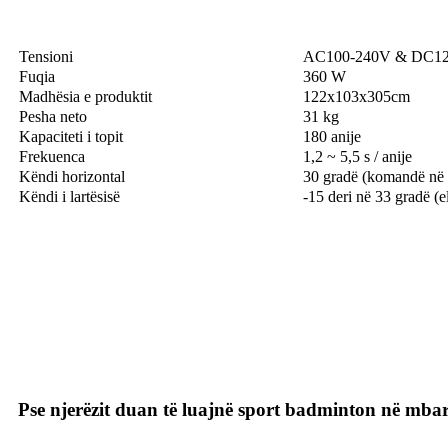
Tensioni
AC100-240V & DC1
Fuqia
360 W
Madhësia e produktit
122x103x305cm
Pesha neto
31 kg
Kapaciteti i topit
180 anije
Frekuenca
1,2 ~ 5,5 s / anije
Këndi horizontal
30 gradë (komandë në 
Këndi i lartësisë
-15 deri në 33 gradë (e
Pse njerëzit duan të luajnë sport badminton në mba