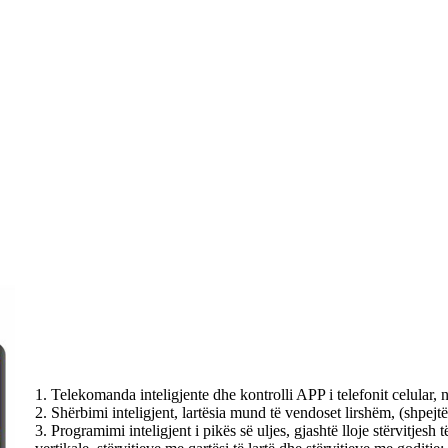
1. Telekomanda inteligjente dhe kontrolli APP i telefonit celular, një
2. Shërbimi inteligjent, lartësia mund të vendoset lirshëm, (shpejt
3. Programimi inteligjent i pikës së uljes, gjashtë lloje stërvitje