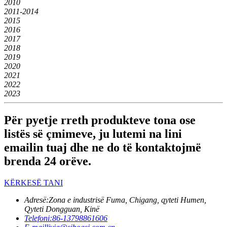
2010
2011-2014
2015
2016
2017
2018
2019
2020
2021
2022
2023
Për pyetje rreth produkteve tona ose
listës së çmimeve, ju lutemi na lini
emailin tuaj dhe ne do të kontaktojmë
brenda 24 orëve.
KËRKESË TANI
Adresë:
Zona e industrisë Fuma, Chigang, qyteti Humen,
Qyteti Dongguan, Kinë
Telefoni:
86-13798861606