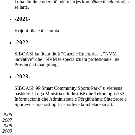
I dha titullin e nderit të ndërmarrjes kombëtare të teknologjisë
së lartë.
-2021-
Krijoni filiale të shumta
-2022-
SIBOASI ka fituar titujt "Gazelle Enterprice", "NVM
inovative" dhe "NVM të specializuara profesionale" në
Provincën Guangdong.
-2023-
SIBOASI”9P Smart Community Sports Park” u vlerësua
bashkërisht nga Ministria e Industrisë dhe Teknologjisë së
Informacionit dhe Administrata e Përgjithshme Shtetërore e
Sporteve si një rast tipik i sporteve kombëtare smart.
2006
2007
2008
2009