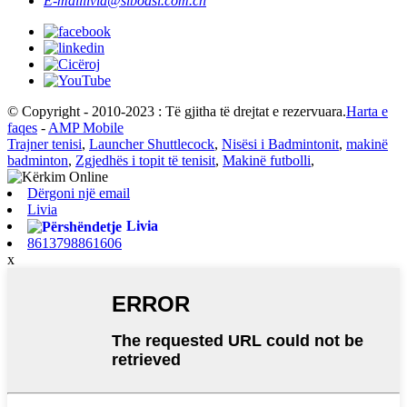
E-mail
livia@siboasi.com.cn
© Copyright - 2010-2023 : Të gjitha të drejtat e rezervuara.
Harta e
faqes
-
AMP Mobile
Trajner tenisi
,
Launcher Shuttlecock
,
Nisësi i Badmintonit
,
makinë
badminton
,
Zgjedhës i topit të tenisit
,
Makinë futbolli
,
Dërgoni një email
Livia
Livia
8613798861606
x