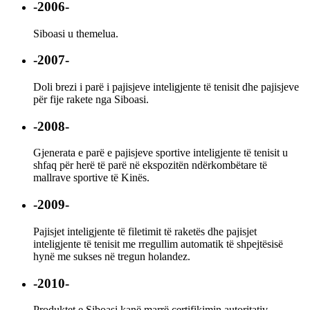
-2006-
Siboasi u themelua.
-2007-
Doli brezi i parë i pajisjeve inteligjente të tenisit dhe pajisjeve
për fije rakete nga Siboasi.
-2008-
Gjenerata e parë e pajisjeve sportive inteligjente të tenisit u
shfaq për herë të parë në ekspozitën ndërkombëtare të
mallrave sportive të Kinës.
-2009-
Pajisjet inteligjente të filetimit të raketës dhe pajisjet
inteligjente të tenisit me rregullim automatik të shpejtësisë
hynë me sukses në tregun holandez.
-2010-
Produktet e Siboasi kanë marrë certifikimin autoritativ