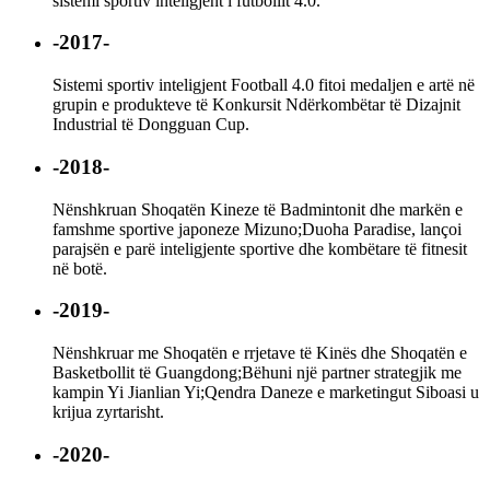
sistemi sportiv inteligjent i futbollit 4.0.
-2017-
Sistemi sportiv inteligjent Football 4.0 fitoi medaljen e artë në
grupin e produkteve të Konkursit Ndërkombëtar të Dizajnit
Industrial të Dongguan Cup.
-2018-
Nënshkruan Shoqatën Kineze të Badmintonit dhe markën e
famshme sportive japoneze Mizuno;Duoha Paradise, lançoi
parajsën e parë inteligjente sportive dhe kombëtare të fitnesit
në botë.
-2019-
Nënshkruar me Shoqatën e rrjetave të Kinës dhe Shoqatën e
Basketbollit të Guangdong;Bëhuni një partner strategjik me
kampin Yi Jianlian Yi;Qendra Daneze e marketingut Siboasi u
krijua zyrtarisht.
-2020-