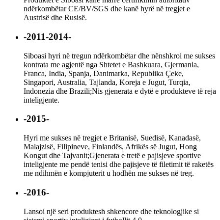
ndërkombëtar CE/BV/SGS dhe kanë hyrë në tregjet e
Austrisë dhe Rusisë.
-2011-2014-
Siboasi hyri në tregun ndërkombëtar dhe nënshkroi me sukses
kontrata me agjentë nga Shtetet e Bashkuara, Gjermania,
Franca, India, Spanja, Danimarka, Republika Çeke,
Singapori, Australia, Tajlanda, Koreja e Jugut, Turqia,
Indonezia dhe Brazili;Nis gjenerata e dytë e produkteve të reja
inteligjente.
-2015-
Hyri me sukses në tregjet e Britanisë, Suedisë, Kanadasë,
Malajzisë, Filipineve, Finlandës, Afrikës së Jugut, Hong
Kongut dhe Tajvanit;Gjenerata e tretë e pajisjeve sportive
inteligjente me pendë tenisi dhe pajisjeve të filetimit të raketës
me ndihmën e kompjuterit u hodhën me sukses në treg.
-2016-
Lansoi një seri produktesh shkencore dhe teknologjike si