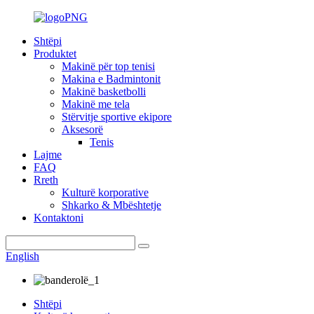
Shtëpi
Produktet
Makinë për top tenisi
Makina e Badmintonit
Makinë basketbolli
Makinë me tela
Stërvitje sportive ekipore
Aksesorë
Tenis
Lajme
FAQ
Rreth
Kulturë korporative
Shkarko & Mbështetje
Kontaktoni
English
Shtëpi