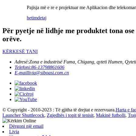
Pajisja më e re e projektuar me Aplikacion dhe telekomand
hetim
detaj
Për pyetje në lidhje me produktet tona ose
orëve.
KËRKESË TANI
Adresë:
Zona e industrisë Fuma, Chigang, qyteti Humen, Qyte
Telefoni:
86-13798861606
E-mail
livia@siboasi.com.cn
© Copyright - 2010-2023 : Të gjitha të drejtat e rezervuara.
Harta e fa
Launcher Shuttlecock
,
Zgjedhës i topit të tenisit
,
Makinë futbolli
,
Traj
Dërgoni një email
Livia