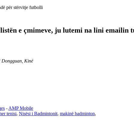
ë për stërvitje futbolli
 listën e çmimeve, ju lutemi na lini emailin
ti Dongguan, Kinë
qes
-
AMP Mobile
ner tenisi
,
Nisësi i Badmintonit
,
makinë badminton
,