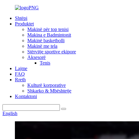
Shtëpi
Produktet
Makinë për top tenisi
Makina e Badmintonit
Makinë basketbolli
Makinë me tela
Stërvitje sportive ekipore
Aksesorë
Tenis
Lajme
FAQ
Rreth
Kulturë korporative
Shkarko & Mbështetje
Kontaktoni
English