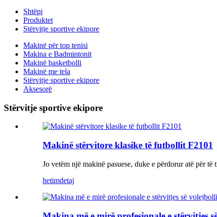
Shtëpi
Produktet
Stërvitje sportive ekipore
Makinë për top tenisi
Makina e Badmintonit
Makinë basketbolli
Makinë me tela
Stërvitje sportive ekipore
Aksesorë
Stërvitje sportive ekipore
Makinë stërvitore klasike të futbollit F2101
Jo vetëm një makinë pasuese, duke e përdorur atë për të tr
hetim
detaj
Makina më e mirë profesionale e stërvitjes s