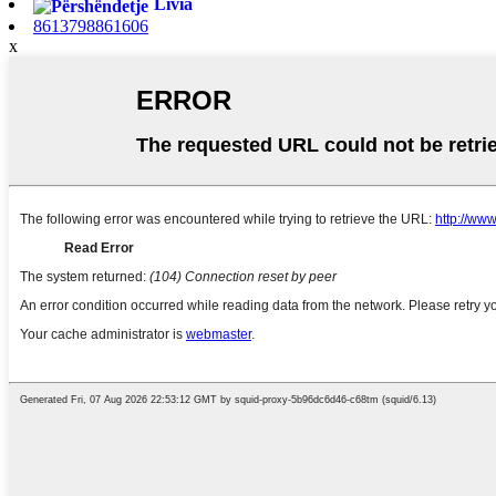
Livia
8613798861606
x