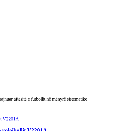
ajnuar aftësitë e futbollit në mënyrë sistematike
ë volejbollit V2201A