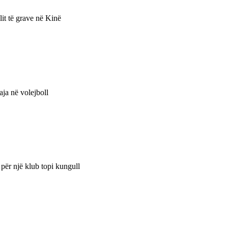
lit të grave në Kinë
uaja në volejboll
 për një klub topi kungull