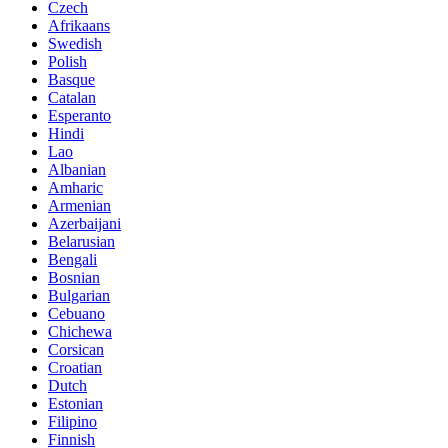
Czech
Afrikaans
Swedish
Polish
Basque
Catalan
Esperanto
Hindi
Lao
Albanian
Amharic
Armenian
Azerbaijani
Belarusian
Bengali
Bosnian
Bulgarian
Cebuano
Chichewa
Corsican
Croatian
Dutch
Estonian
Filipino
Finnish