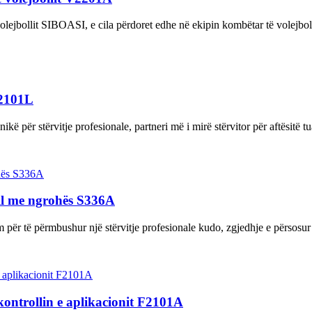
olejbollit SIBOASI, e cila përdoret edhe në ekipin kombëtar të volejbol
V2101L
nikë për stërvitje profesionale, partneri më i mirë stërvitor për aftësitë t
ull me ngrohës S336A
 për të përmbushur një stërvitje profesionale kudo, zgjedhje e përsosur
 kontrollin e aplikacionit F2101A