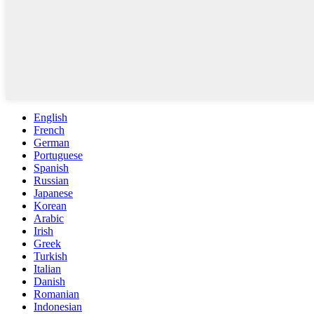
English
French
German
Portuguese
Spanish
Russian
Japanese
Korean
Arabic
Irish
Greek
Turkish
Italian
Danish
Romanian
Indonesian