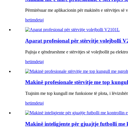
Përmirësuar me aplikacionin për makinën e stërvitjes së v
hetim
detaj
Aparat profesional për stërvitje volejbolli 
Pajisja e qëndrueshme e stërvitjes së volejbollit pa elektro
hetim
detaj
Makinë profesionale stërvitje me top kung
Trajnim me top kungull me funksione të plota, i lëvizshëm
hetim
detaj
Makinë inteligjente për gjuajtje futbolli me