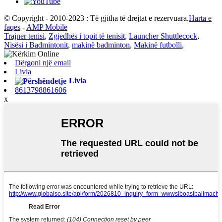
© Copyright - 2010-2023 : Të gjitha të drejtat e rezervuara.
Harta e
faqes
-
AMP Mobile
Trajner tenisi
,
Zgjedhës i topit të tenisit
,
Launcher Shuttlecock
,
Nisësi i Badmintonit
,
makinë badminton
,
Makinë futbolli
,
Dërgoni një email
Livia
Livia
8613798861606
x