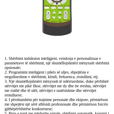
1. Shërbimi induksion inteligjent, vendosja e personalizuar e
parametrave të shërbimit, një shumëllojshmëri mënyrash shërbimi
opsionale;
2. Programimi inteligjent i pikës së uljes, shpejtësia e
rregullueshme e shërbimit, këndi, frekuenca, rrotullimi, etj;
3. Një shumëllojshmëri mënyrash të ndërrueshme, duke përfshirë
stërvitjet me pikë fikse, stërvitjet me dy dhe tre rreshta, stërvitjet
me rrathë dhe të ulët, stërvitjet e rastësishme dhe stërvitjet
rrotulluese;
4. I përshtatshëm për trajnime personale dhe ekipore, përmirëson
me shpejtësi një sërë aftësish profesionale dhe përmirëson forcën
gjithëpërfshirëse konkurruese;
5. Pista e topit me rrëshqitje spirale, shërbimi automatik, kursimi i