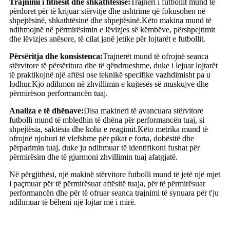
Trajnimi i fitnesit dhe shkathtësisë:
Trajneri i futbollit mund të
përdoret për të krijuar stërvitje dhe ushtrime që fokusohen në
shpejtësinë, shkathtësinë dhe shpejtësinë.Këto makina mund të
ndihmojnë në përmirësimin e lëvizjes së këmbëve, përshpejtimit
dhe lëvizjes anësore, të cilat janë jetike për lojtarët e futbollit.
Përsëritja dhe konsistenca:
Trajnerët mund të ofrojnë seanca
stërvitore të përsëritura dhe të qëndrueshme, duke i lejuar lojtarët
të praktikojnë një aftësi ose teknikë specifike vazhdimisht pa u
lodhur.Kjo ndihmon në zhvillimin e kujtesës së muskujve dhe
përmirëson performancën tuaj.
Analiza e të dhënave:
Disa makineri të avancuara stërvitore
futbolli mund të mbledhin të dhëna për performancën tuaj, si
shpejtësia, saktësia dhe koha e reagimit.Këto metrika mund të
ofrojnë njohuri të vlefshme për pikat e forta, dobësitë dhe
përparimin tuaj, duke ju ndihmuar të identifikoni fushat për
përmirësim dhe të gjurmoni zhvillimin tuaj afatgjatë.
Në përgjithësi, një makinë stërvitore futbolli mund të jetë një mjet
i paçmuar për të përmirësuar aftësitë tuaja, për të përmirësuar
performancën dhe për të ofruar seanca trajnimi të synuara për t'ju
ndihmuar të bëheni një lojtar më i mirë.