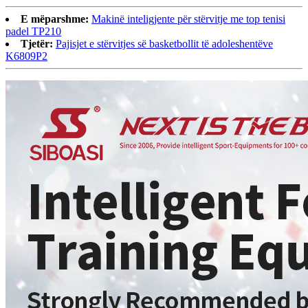
E mëparshme:
Makinë inteligjente për stërvitje me top tenisi
padel TP210
Tjetër:
Pajisjet e stërvitjes së basketbollit të adoleshentëve
K6809P2