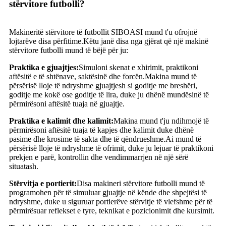
stërvitore futbolli?
Makineritë stërvitore të futbollit SIBOASI mund t'u ofrojnë
lojtarëve disa përfitime.Këtu janë disa nga gjërat që një makinë
stërvitore futbolli mund të bëjë për ju:
Praktika e gjuajtjes:
Simuloni skenat e xhirimit, praktikoni
aftësitë e të shtënave, saktësinë dhe forcën.Makina mund të
përsërisë lloje të ndryshme gjuajtjesh si goditje me breshëri,
goditje me kokë ose goditje të lira, duke ju dhënë mundësinë të
përmirësoni aftësitë tuaja në gjuajtje.
Praktika e kalimit dhe kalimit:
Makina mund t'ju ndihmojë të
përmirësoni aftësitë tuaja të kapjes dhe kalimit duke dhënë
pasime dhe krosime të sakta dhe të qëndrueshme.Ai mund të
përsërisë lloje të ndryshme të ofrimit, duke ju lejuar të praktikoni
prekjen e parë, kontrollin dhe vendimmarrjen në një sërë
situatash.
Stërvitja e portierit:
Disa makineri stërvitore futbolli mund të
programohen për të simuluar gjuajtje në kënde dhe shpejtësi të
ndryshme, duke u siguruar portierëve stërvitje të vlefshme për të
përmirësuar reflekset e tyre, teknikat e pozicionimit dhe kursimit.