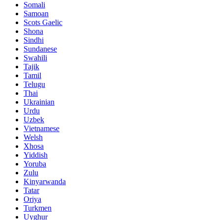
Somali
Samoan
Scots Gaelic
Shona
Sindhi
Sundanese
Swahili
Tajik
Tamil
Telugu
Thai
Ukrainian
Urdu
Uzbek
Vietnamese
Welsh
Xhosa
Yiddish
Yoruba
Zulu
Kinyarwanda
Tatar
Oriya
Turkmen
Uyghur