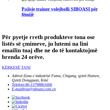
Pajisje trainer volejbolli SIBOASI për
fëmijë
Për pyetje rreth produkteve tona ose
listës së çmimeve, ju lutemi na lini
emailin tuaj dhe ne do të kontaktojmë
brenda 24 orëve.
KËRKESË TANI
Adresë:
Zona e industrisë Fuma, Chigang, qyteti Humen,
Qyteti Dongguan, Kinë
Telefoni:
86-13798861606
E-mail
livia@siboasi.com.cn