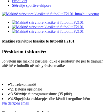
Produktet
Stërvitje sportive ekipore
Makinë stërvitore klasike të futbollit F2101
Përshkrim i shkurtër:
Jo vetëm një makinë pasuese, duke e përdorur atë për të trajnuar
aftësitë e futbollit në mënyrë sistematike
✔
1. Telekomandë
✔
2. Bateria opsionale
✔
3.Stërvitje të programueshme (35 pikë)
✔
4.Shpejtësia e shkrepjes dhe këndi i rregullueshëm
Na dërgoni email