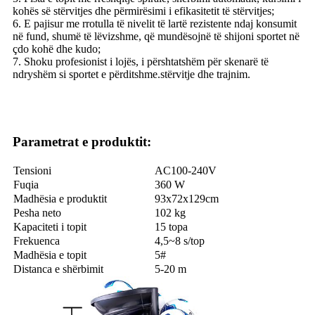
kohës së stërvitjes dhe përmirësimi i efikasitetit të stërvitjes;
6. E pajisur me rrotulla të nivelit të lartë rezistente ndaj konsumit
në fund, shumë të lëvizshme, që mundësojnë të shijoni sportet në
çdo kohë dhe kudo;
7. Shoku profesionist i lojës, i përshtatshëm për skenarë të
ndryshëm si sportet e përditshme.stërvitje dhe trajnim.
Parametrat e produktit:
Tensioni
AC100-240V
Fuqia
360 W
Madhësia e produktit
93x72x129cm
Pesha neto
102 kg
Kapaciteti i topit
15 topa
Frekuenca
4,5~8 s/top
Madhësia e topit
5#
Distanca e shërbimit
5-20 m