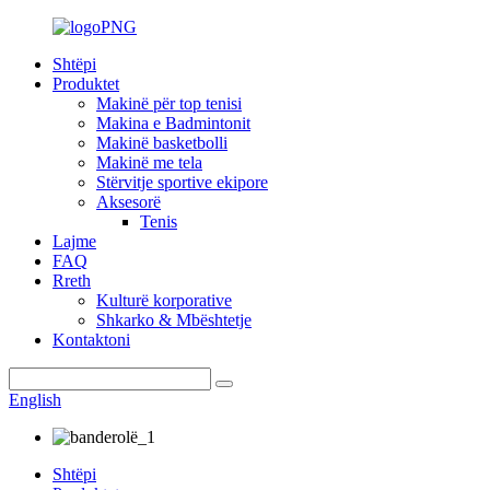
Shtëpi
Produktet
Makinë për top tenisi
Makina e Badmintonit
Makinë basketbolli
Makinë me tela
Stërvitje sportive ekipore
Aksesorë
Tenis
Lajme
FAQ
Rreth
Kulturë korporative
Shkarko & Mbështetje
Kontaktoni
English
Shtëpi