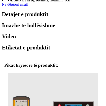
✔
4. Stërvitje kryq, breshëri, rrotullimi, lob
Na dërgoni email
Detajet e produktit
Imazhe të hollësishme
Video
Etiketat e produktit
Pikat kryesore të produktit: