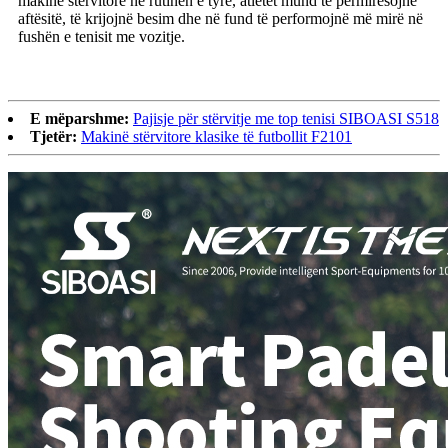
makinë stërvitore në rutinën e tyre, atletët mund të përmirësojnë
aftësitë, të krijojnë besim dhe në fund të performojnë më mirë në
fushën e tenisit me vozitje.
E mëparshme:
Pajisje për stërvitje me top tenisi SIBOASI S518
Tjetër:
Makinë stërvitore klasike të futbollit F2101