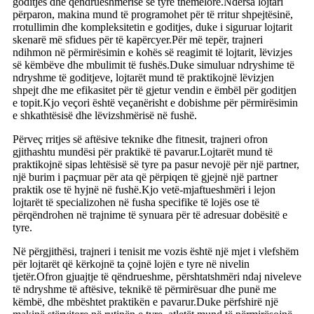
goditjes dhe qëndrueshmërisë së tyre themelore.Ndërsa lojtari
përparon, makina mund të programohet për të rritur shpejtësinë,
rrotullimin dhe kompleksitetin e goditjes, duke i siguruar lojtarit
skenarë më sfidues për të kapërcyer.Për më tepër, trajneri
ndihmon në përmirësimin e kohës së reagimit të lojtarit, lëvizjes
së këmbëve dhe mbulimit të fushës.Duke simuluar ndryshime të
ndryshme të goditjeve, lojtarët mund të praktikojnë lëvizjen
shpejt dhe me efikasitet për të gjetur vendin e ëmbël për goditjen
e topit.Kjo veçori është veçanërisht e dobishme për përmirësimin
e shkathtësisë dhe lëvizshmërisë në fushë.
Përveç rritjes së aftësive teknike dhe fitnesit, trajneri ofron
gjithashtu mundësi për praktikë të pavarur.Lojtarët mund të
praktikojnë sipas lehtësisë së tyre pa pasur nevojë për një partner,
një burim i paçmuar për ata që përpiqen të gjejnë një partner
praktik ose të hyjnë në fushë.Kjo vetë-mjaftueshmëri i lejon
lojtarët të specializohen në fusha specifike të lojës ose të
përqëndrohen në trajnime të synuara për të adresuar dobësitë e
tyre.
Në përgjithësi, trajneri i tenisit me vozis është një mjet i vlefshëm
për lojtarët që kërkojnë ta çojnë lojën e tyre në nivelin
tjetër.Ofron gjuajtje të qëndrueshme, përshtatshmëri ndaj niveleve
të ndryshme të aftësive, teknikë të përmirësuar dhe punë me
këmbë, dhe mbështet praktikën e pavarur.Duke përfshirë një