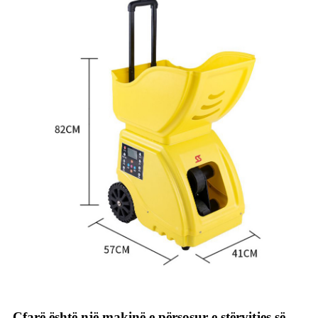
Çfarë është një makinë e përsosur e stërvitjes së