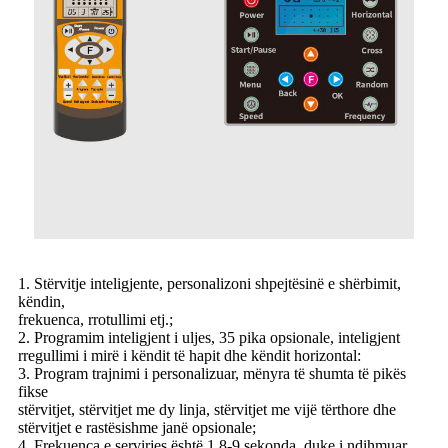
1. Stërvitje inteligjente, personalizoni shpejtësinë e shërbimit,
këndin,
frekuenca, rrotullimi etj.;
2. Programim inteligjent i uljes, 35 pika opsionale, inteligjent
rregullimi i mirë i këndit të hapit dhe këndit horizontal:
3. Program trajnimi i personalizuar, mënyra të shumta të pikës
fikse
stërvitjet, stërvitjet me dy linja, stërvitjet me vijë tërthore dhe
stërvitjet e rastësishme janë opsionale;
4. Frekuenca e servirjes është 1.8-9 sekonda, duke i ndihmuar