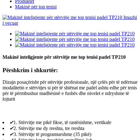
Produktet
Makinë për top tenisi
Makinë inteligjente për stërvitje me top tenisi padel TP210
Përshkrim i shkurtër:
Dizajn posaçërisht për stërvitje profesionale, një çelës për të ndërruar
modalitetin e stërvitjes si për të shtënat me padel ashtu edhe për tenis
për të përmbushur madhësinë e fushës dhe nivelet e ndryshme të
lojtarit
✔
1. Stërvitje me pikë fikse, të rastësishme, vertikale
✔
2. Stërvitje me dy rreshta, tre rreshta
✔
3. Stërvitje të programueshme (35 pikë)