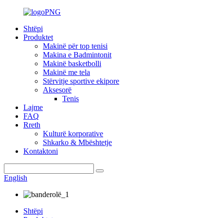
Shtëpi
Produktet
Makinë për top tenisi
Makina e Badmintonit
Makinë basketbolli
Makinë me tela
Stërvitje sportive ekipore
Aksesorë
Tenis
Lajme
FAQ
Rreth
Kulturë korporative
Shkarko & Mbështetje
Kontaktoni
English
Shtëpi