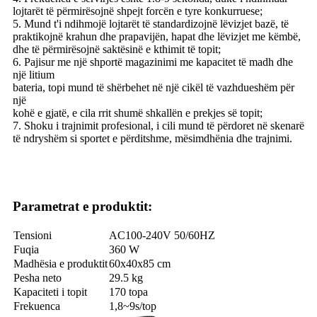
lojtarët të përmirësojnë shpejt forcën e tyre konkurruese;
5. Mund t'i ndihmojë lojtarët të standardizojnë lëvizjet bazë, të
praktikojnë krahun dhe prapavijën, hapat dhe lëvizjet me këmbë,
dhe të përmirësojnë saktësinë e kthimit të topit;
6. Pajisur me një shportë magazinimi me kapacitet të madh dhe
një litium
bateria, topi mund të shërbehet në një cikël të vazhdueshëm për
një
kohë e gjatë, e cila rrit shumë shkallën e prekjes së topit;
7. Shoku i trajnimit profesional, i cili mund të përdoret në skenarë
të ndryshëm si sportet e përditshme, mësimdhënia dhe trajnimi.
Parametrat e produktit:
Tensioni
AC100-240V 50/60HZ
Fuqia
360 W
Madhësia e produktit
60x40x85 cm
Pesha neto
29.5 kg
Kapaciteti i topit
170 topa
Frekuenca
1,8~9s/top