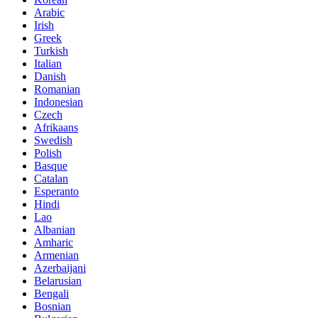
Arabic
Irish
Greek
Turkish
Italian
Danish
Romanian
Indonesian
Czech
Afrikaans
Swedish
Polish
Basque
Catalan
Esperanto
Hindi
Lao
Albanian
Amharic
Armenian
Azerbaijani
Belarusian
Bengali
Bosnian