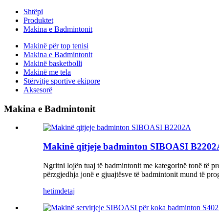
Shtëpi
Produktet
Makina e Badmintonit
Makinë për top tenisi
Makina e Badmintonit
Makinë basketbolli
Makinë me tela
Stërvitje sportive ekipore
Aksesorë
Makina e Badmintonit
Makinë qitjeje badminton SIBOASI B2202
Ngritni lojën tuaj të badmintonit me kategorinë tonë të p
përzgjedhja jonë e gjuajtësve të badmintonit mund të pro
hetim
detaj