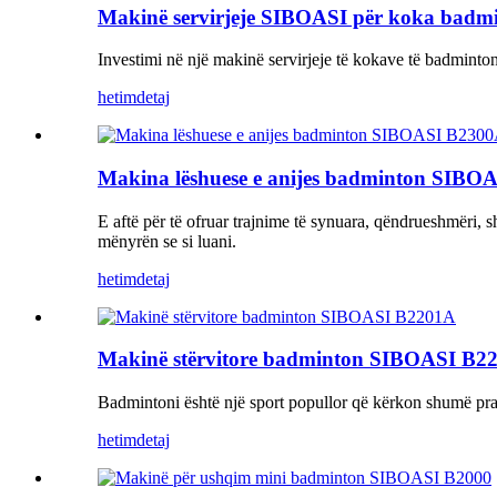
Makinë servirjeje SIBOASI për koka badm
Investimi në një makinë servirjeje të kokave të badmintonit
hetim
detaj
Makina lëshuese e anijes badminton SIBO
E aftë për të ofruar trajnime të synuara, qëndrueshmër
mënyrën se si luani.
hetim
detaj
Makinë stërvitore badminton SIBOASI B2
Badmintoni është një sport popullor që kërkon shumë prakti
hetim
detaj