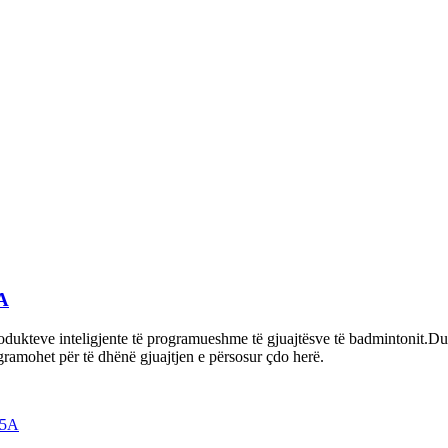
A
rodukteve inteligjente të programueshme të gjuajtësve të badmintonit.Du
gramohet për të dhënë gjuajtjen e përsosur çdo herë.