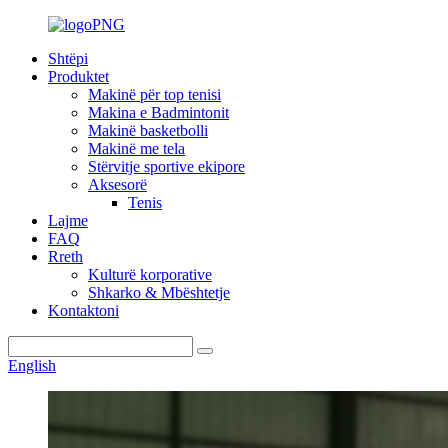
Shtëpi
Produktet
Makinë për top tenisi
Makina e Badmintonit
Makinë basketbolli
Makinë me tela
Stërvitje sportive ekipore
Aksesorë
Tenis
Lajme
FAQ
Rreth
Kulturë korporative
Shkarko & Mbështetje
Kontaktoni
English