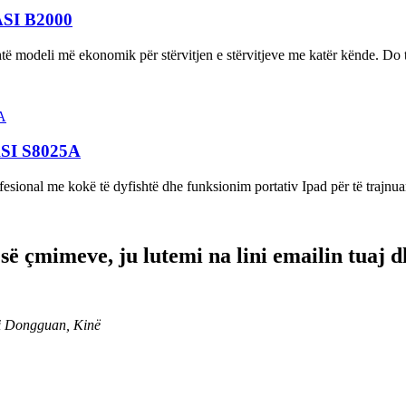
ASI B2000
eli më ekonomik për stërvitjen e stërvitjeve me katër kënde. Do të s
ASI S8025A
onal me kokë të dyfishtë dhe funksionim portativ Ipad për të trajnua
 së çmimeve, ju lutemi na lini emailin tuaj
ti Dongguan, Kinë