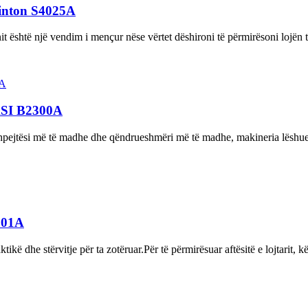
inton S4025A
 është një vendim i mençur nëse vërtet dëshironi të përmirësoni lojën tuaj
ASI B2300A
i, shpejtësi më të madhe dhe qëndrueshmëri më të madhe, makineria lës
201A
kë dhe stërvitje për ta zotëruar.Për të përmirësuar aftësitë e lojtarit, k