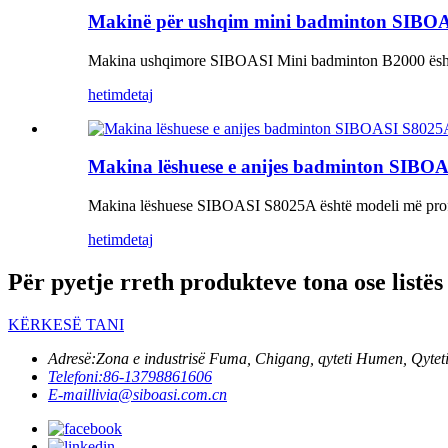
Makinë për ushqim mini badminton SIBO
Makina ushqimore SIBOASI Mini badminton B2000 është mod
hetim
detaj
Makina lëshuese e anijes badminton SIBO
Makina lëshuese SIBOASI S8025A është modeli më profesi
hetim
detaj
Për pyetje rreth produkteve tona ose listës
KËRKESË TANI
Adresë:
Zona e industrisë Fuma, Chigang, qyteti Humen, Qyte
Telefoni:
86-13798861606
E-mail
livia@siboasi.com.cn