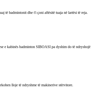
 të badmintonit dhe t'i çoni aftësitë tuaja në lartësi të reja.
huese e kabinës badminton SIBOASI pa dyshim do të ndryshojë
ërkohen lloje të ndryshme të makinerive stërvitore.