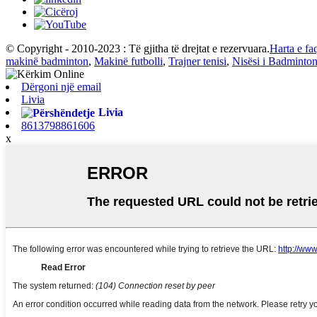
© Copyright - 2010-2023 : Të gjitha të drejtat e rezervuara.
Harta e fa
makinë badminton
,
Makinë futbolli
,
Trajner tenisi
,
Nisësi i Badminton
Dërgoni një email
Livia
Livia
8613798861606
x