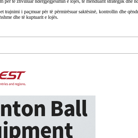
për të zhvilluar ndërgjegjësimin e lojës, të menduarit strategjik dhe nd
t trajnimi i paçmuar për të përmirësuar saktësinë, kontrollin dhe qënd
jithshme dhe të kuptuarit e lojës.