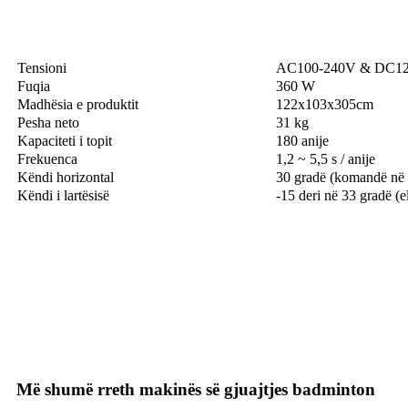
Tensioni
AC100-240V & DC1
Fuqia
360 W
Madhësia e produktit
122x103x305cm
Pesha neto
31 kg
Kapaciteti i topit
180 anije
Frekuenca
1,2 ~ 5,5 s / anije
Këndi horizontal
30 gradë (komandë në 
Këndi i lartësisë
-15 deri në 33 gradë (e
Më shumë rreth makinës së gjuajtjes badminton