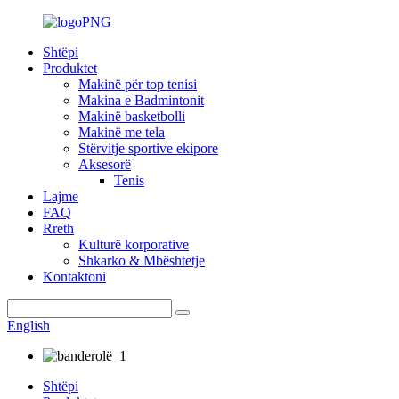
Shtëpi
Produktet
Makinë për top tenisi
Makina e Badmintonit
Makinë basketbolli
Makinë me tela
Stërvitje sportive ekipore
Aksesorë
Tenis
Lajme
FAQ
Rreth
Kulturë korporative
Shkarko & Mbështetje
Kontaktoni
English
Shtëpi