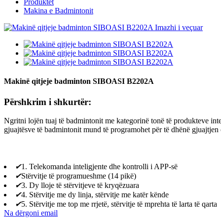
Produktet
Makina e Badmintonit
Makinë qitjeje badminton SIBOASI B2202A
Përshkrim i shkurtër:
Ngritni lojën tuaj të badmintonit me kategorinë tonë të produkteve int
gjuajtësve të badmintonit mund të programohet për të dhënë gjuajtjen 
✔
1. Telekomanda inteligjente dhe kontrolli i APP-së
✔
Stërvitje të programueshme (14 pikë)
✔
3. Dy lloje të stërvitjeve të kryqëzuara
✔
4. Stërvitje me dy linja, stërvitje me katër kënde
✔
5. Stërvitje me top me rrjetë, stërvitje të mprehta të larta të qarta
Na dërgoni email