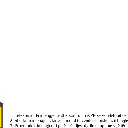
1. Telekomanda inteligjente dhe kontrolli i APP-së së telefonit celul
2. Shërbimi inteligjent, lartësia mund të vendoset lirshëm, (shpejt
3. Programimi inteligjent i pikës së uljes, dy lloje topi me vijë të