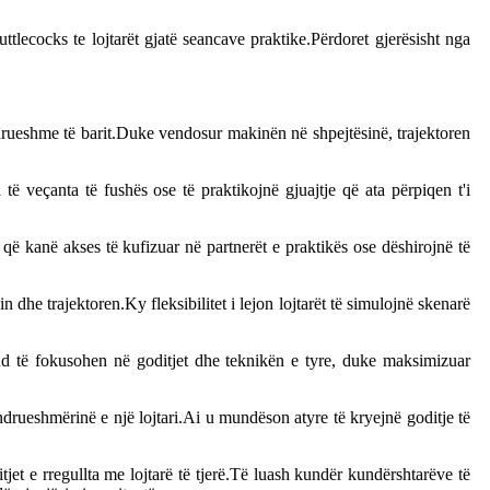
ttlecocks te lojtarët gjatë seancave praktike.Përdoret gjerësisht nga
ndrueshme të barit.Duke vendosur makinën në shpejtësinë, trajektoren
të veçanta të fushës ose të praktikojnë gjuajtje që ata përpiqen t'i
 që kanë akses të kufizuar në partnerët e praktikës ose dëshirojnë të
 dhe trajektoren.Ky fleksibilitet i lejon lojtarët të simulojnë skenarë
d të fokusohen në goditjet dhe teknikën e tyre, duke maksimizuar
ndrueshmërinë e një lojtari.Ai u mundëson atyre të kryejnë goditje të
et e rregullta me lojtarë të tjerë.Të luash kundër kundërshtarëve të