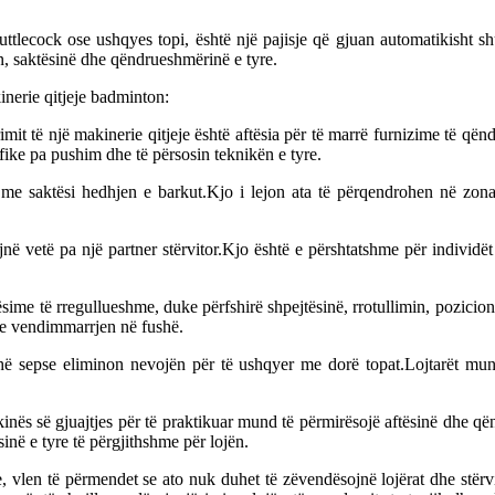
ttlecock ose ushqyes topi, është një pajisje që gjuan automatikisht shu
ën, saktësinë dhe qëndrueshmërinë e tyre.
inerie qitjeje badminton:
mit të një makinerie qitjeje është aftësia për të marrë furnizime të që
ifike pa pushim dhe të përsosin teknikën e tyre.
ë me saktësi hedhjen e barkut.Kjo i lejon ata të përqendrohen në zona 
në vetë pa një partner stërvitor.Kjo është e përshtatshme për individët
ime të rregullueshme, duke përfshirë shpejtësinë, rrotullimin, pozicionin
dhe vendimmarrjen në fushë.
hë sepse eliminon nevojën për të ushqyer me dorë topat.Lojtarët mun
nës së gjuajtjes për të praktikuar mund të përmirësojë aftësinë dhe që
sinë e tyre të përgjithshme për lojën.
vlen të përmendet se ato nuk duhet të zëvendësojnë lojërat dhe stërvitj