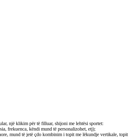
ar, një klikim për të filluar, shijoni me lehtësi sportet:
ësia, frekuenca, këndi mund të personalizohet, etj);
rthore, mund të jetë çdo kombinim i topit me lëkundje vertikale, topit