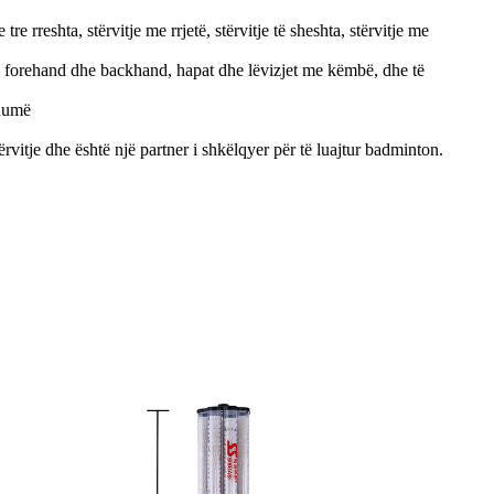
e rreshta, stërvitje me rrjetë, stërvitje të sheshta, stërvitje me
jnë forehand dhe backhand, hapat dhe lëvizjet me këmbë, dhe të
shumë
vitje dhe është një partner i shkëlqyer për të luajtur badminton.