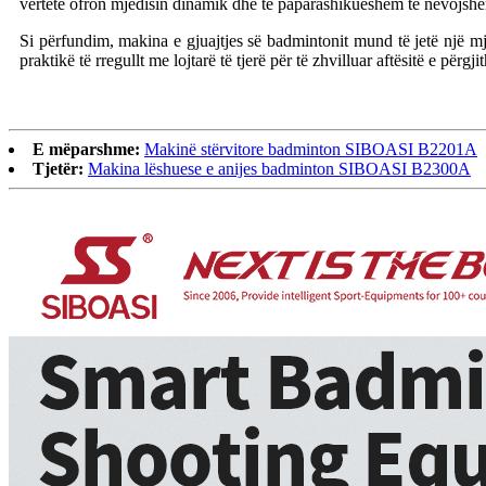
vërtetë ofron mjedisin dinamik dhe të paparashikueshëm të nevojshëm 
Si përfundim, makina e gjuajtjes së badmintonit mund të jetë një mje
praktikë të rregullt me ​​lojtarë të tjerë për të zhvilluar aftësitë e përg
E mëparshme:
Makinë stërvitore badminton SIBOASI B2201A
Tjetër:
Makina lëshuese e anijes badminton SIBOASI B2300A