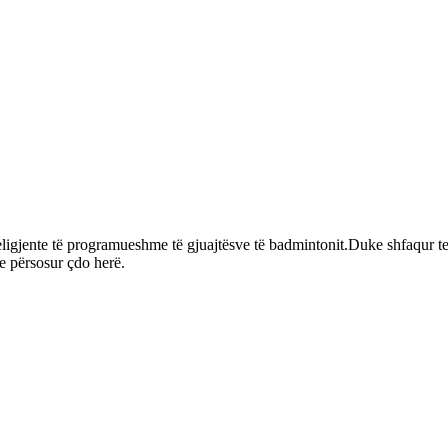
eligjente të programueshme të gjuajtësve të badmintonit.Duke shfaqur te
e përsosur çdo herë.