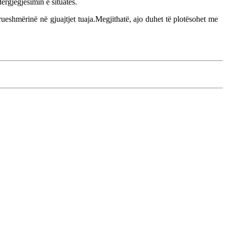
ërgjegjësimin e situatës.
rueshmërinë në gjuajtjet tuaja.Megjithatë, ajo duhet të plotësohet me