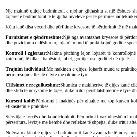
Një makinë qitjeje badminton, e njohur gjithashtu si një lëshues shu
lojtarët e badmintonit të të gjitha niveleve për të përmirësuar teknik
Këtu janë disa veçori dhe përfitime kryesore të përdorimit të një mak
Furnizimet e qëndrueshme:
Një nga avantazhet kryesore të përdori
dhe pozicionin e dëshiruar, lojtarët mund të praktikojnë goditje spec
Kontroll i zgjeruar:
Makina pitching lejon lojtarët të kontrollojn
zotërojnë, të tilla si hapësirat, lobet, goditjet ose goditjet në rrjetë.
Trajnim individual:
Me makinën e qitjes, lojtarët mund të praktikoj
përmirësojnë aftësitë e tyre me ritmin e tyre.
Cilësimet e rregullueshme:
Shumica e makinerive të qitjes kanë cilës
dhe sfida të ndryshme të lojës, duke rritur përshtatshmërinë e tyre 
Kurseni kohë:
Përdorimi i makinës për gjuajtje me top kursen ko
efikasitetin e praktikës.
Stërvitja e forcës dhe kondicionimit: Përdorimi i vazhdueshëm i maki
përsëritura, lëvizje me këmbë dhe reflekse të shpejta, duke rritur aftë
Ndërsa makinat e qitjes së badmintonit kanë avantazhe të ndryshme, 