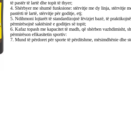
të pastër të lartë dhe topit të thyer;
4. Shërbyer me shumë funksione: stërvitje me dy linja, stërvitje me tr
pastërti të lartë, stërvitje për goditje, etj;
5. Ndihmoni lojtarët të standardizojnë lëvizjet bazë, të praktiko
përmirësojnë saktësinë e goditjes së topit;
6. Kafaz topash me kapacitet të madh, që shërben vazhdimisht, 
përmirëson efikasitetin sportiv:
7. Mund të përdoret për sporte të përditshme, mësimdhënie dhe stër