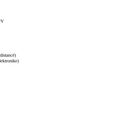
2V
distancë)
lektronike)