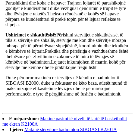
Parashikimi dhe koha e hapave: Trajnon lojtarët të parashikojnë
goditjet e kundërshtarit duke vëzhguar qëndrimin e trupit të tyre
dhe lëvizjen e raketës.Thekson rëndësinë e kohës së hapave
përpara se kundërshtari të prekë topin për të lejuar reflekse të
shpejta.
Ushtrimet e shkathtësisë:
Përfshini stërvitjet e shkathtësisë, të
tilla si stërvitje me shkallë, stërvitje me kon dhe stërvitje mbrapa-
mbrapa për të përmirësuar shpejtësinë, koordinimin dhe teknikën
e këmbëve të lojtarit.Praktika dhe përsëritja e vazhdueshme është
thelbësore për zhvillimin e zakoneve të mira të lëvizjes së
këmbëve në badminton.Lojtarët inkurajohen të marrin kohë për
stërvitje me këmbë dhe të praktikojnë rregullisht.
Duke përdorur makinën e stërvitjes në këndin e badmintonit
SIBOASI B2000, duke u fokusuar në këto baza, atletët mund të
maksimizojnë efikasitetin e lëvizjes dhe të përmirësojnë
performancën e tyre të përgjithshme në fushën e badmintonit.
E mëparshme:
Makinë pasimi të nivelit të lartë të basketbollit
me ekran K2100A
Tjetër:
Makinë stërvitore badminton SIBOASI B2201A