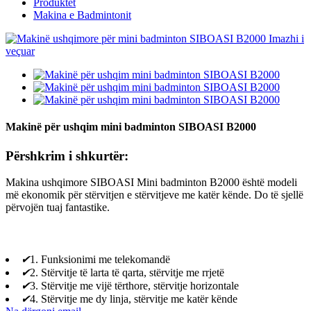
Produktet
Makina e Badmintonit
Makinë për ushqim mini badminton SIBOASI B2000
Përshkrim i shkurtër:
Makina ushqimore SIBOASI Mini badminton B2000 është modeli
më ekonomik për stërvitjen e stërvitjeve me katër kënde. Do të sjellë
përvojën tuaj fantastike.
✔
1. Funksionimi me telekomandë
✔
2. Stërvitje të larta të qarta, stërvitje me rrjetë
✔
3. Stërvitje me vijë tërthore, stërvitje horizontale
✔
4. Stërvitje me dy linja, stërvitje me katër kënde