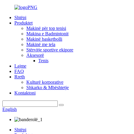
Shtëpi
Produktet
Makinë për top tenisi
Makina e Badmintonit
Makinë basketbolli
Makinë me tela
Stërvitje sportive ekipore
Aksesorë
Tenis
Lajme
FAQ
Rreth
Kulturë korporative
Shkarko & Mbështetje
Kontaktoni
English
Shtëpi