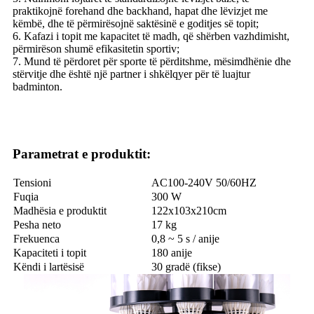
praktikojnë forehand dhe backhand, hapat dhe lëvizjet me
këmbë, dhe të përmirësojnë saktësinë e goditjes së topit;
6. Kafazi i topit me kapacitet të madh, që shërben vazhdimisht,
përmirëson shumë efikasitetin sportiv;
7. Mund të përdoret për sporte të përditshme, mësimdhënie dhe
stërvitje dhe është një partner i shkëlqyer për të luajtur
badminton.
Parametrat e produktit:
Tensioni
AC100-240V 50/60HZ
Fuqia
300 W
Madhësia e produktit
122x103x210cm
Pesha neto
17 kg
Frekuenca
0,8 ~ 5 s / anije
Kapaciteti i topit
180 anije
Këndi i lartësisë
30 gradë (fikse)