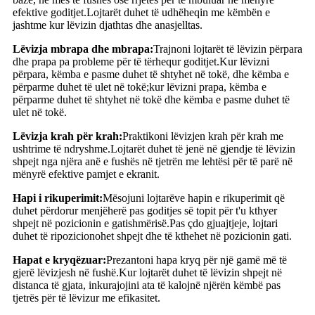
efektive goditjet.Lojtarët duhet të udhëheqin me këmbën e
jashtme kur lëvizin djathtas dhe anasjelltas.
Lëvizja mbrapa dhe mbrapa:
Trajnoni lojtarët të lëvizin përpara
dhe prapa pa probleme për të tërhequr goditjet.Kur lëvizni
përpara, këmba e pasme duhet të shtyhet në tokë, dhe këmba e
përparme duhet të ulet në tokë;kur lëvizni prapa, këmba e
përparme duhet të shtyhet në tokë dhe këmba e pasme duhet të
ulet në tokë.
Lëvizja krah për krah:
Praktikoni lëvizjen krah për krah me
ushtrime të ndryshme.Lojtarët duhet të jenë në gjendje të lëvizin
shpejt nga njëra anë e fushës në tjetrën me lehtësi për të parë në
mënyrë efektive pamjet e ekranit.
Hapi i rikuperimit:
Mësojuni lojtarëve hapin e rikuperimit që
duhet përdorur menjëherë pas goditjes së topit për t'u kthyer
shpejt në pozicionin e gatishmërisë.Pas çdo gjuajtjeje, lojtari
duhet të ripozicionohet shpejt dhe të kthehet në pozicionin gati.
Hapat e kryqëzuar:
Prezantoni hapa kryq për një gamë më të
gjerë lëvizjesh në fushë.Kur lojtarët duhet të lëvizin shpejt në
distanca të gjata, inkurajojini ata të kalojnë njërën këmbë pas
tjetrës për të lëvizur me efikasitet.