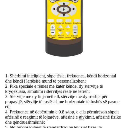
1. Shërbimi inteligjent, shpejtësia, frekuenca, këndi horizontal
dhe këndi i lartësisë mund të personalizohen;
2. Pika speciale e rënies me katër kënde, dy stërvitje të
kryqëzuara, simulimi i stërvitjes reale në terren;
3. Stërvitje me dy linja netball, stërvitje me dy rreshta për
prapavijë, stërvitje të rastësishme horizontale të fushës së pasme
etj;
4. Frekuenca në depërtimin e 0.8 s/top, e cila përmirëson shpejt
aftësinë e reagimit të lojtarëve, aftësinë e gjykimit, aftësinë fizike
dhe qëndrueshmërinë;
5. Ndihmoni lojtarët të standardizojnë lëvizjet bazë, të