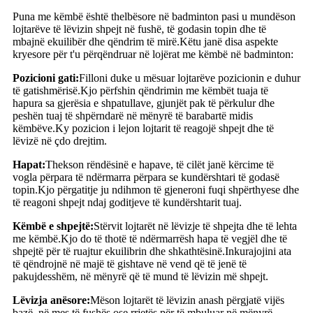
Puna me këmbë është thelbësore në badminton pasi u mundëson
lojtarëve të lëvizin shpejt në fushë, të godasin topin dhe të
mbajnë ekuilibër dhe qëndrim të mirë.Këtu janë disa aspekte
kryesore për t'u përqëndruar në lojërat me këmbë në badminton:
Pozicioni gati:
Filloni duke u mësuar lojtarëve pozicionin e duhur
të gatishmërisë.Kjo përfshin qëndrimin me këmbët tuaja të
hapura sa gjerësia e shpatullave, gjunjët pak të përkulur dhe
peshën tuaj të shpërndarë në mënyrë të barabartë midis
këmbëve.Ky pozicion i lejon lojtarit të reagojë shpejt dhe të
lëvizë në çdo drejtim.
Hapat:
Thekson rëndësinë e hapave, të cilët janë kërcime të
vogla përpara të ndërmarra përpara se kundërshtari të godasë
topin.Kjo përgatitje ju ndihmon të gjeneroni fuqi shpërthyese dhe
të reagoni shpejt ndaj goditjeve të kundërshtarit tuaj.
Këmbë e shpejtë:
Stërvit lojtarët në lëvizje të shpejta dhe të lehta
me këmbë.Kjo do të thotë të ndërmarrësh hapa të vegjël dhe të
shpejtë për të ruajtur ekuilibrin dhe shkathtësinë.Inkurajojini ata
të qëndrojnë në majë të gishtave në vend që të jenë të
pakujdesshëm, në mënyrë që të mund të lëvizin më shpejt.
Lëvizja anësore:
Mëson lojtarët të lëvizin anash përgjatë vijës
bazë, në mes të fushës ose rrjetës për të mbuluar në mënyrë