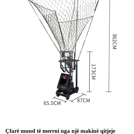
Çfarë mund të merrni nga një makinë qitjeje