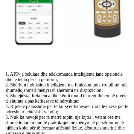
1. APP-ja celulare dhe telekomanda inteligjente janë opsionale
dhe të lehta për t'u përdorur;
2. Shërbim induksion inteligjent, me funksion unik rrotullimi, një
shumëllojshmëri mënyrash shërbimi në dispozicion;
3. Shpejtësia, frekuenca dhe këndi mund të rregullohen në nivele
të shumta sipas kërkesave të ndryshme;
4. Rrjetë e palosshme për të kursyer hapësirë, rrota lëvizëse për të
ndryshuar lehtësisht vendin;
5. Nuk ka nevojë për të marrë topin, një lojtar i vetëm ose me
shumë lojtarë mund të praktikojnë në mënyrë të përsëritur në të
njëjtën kohë për të forcuar aftësinë fizike, qëndrueshmërinë dhe
kujtesën e muskujve;