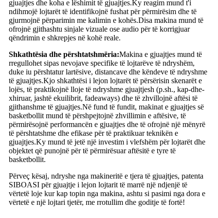
gjuajtjes dhe koha e lëshimit të gjuajtjes.Ky reagim mund t'i
ndihmojë lojtarët të identifikojnë fushat për përmirësim dhe të
gjurmojnë përparimin me kalimin e kohës.Disa makina mund të
ofrojnë gjithashtu sinjale vizuale ose audio për të korrigjuar
qëndrimin e shkrepjes në kohë reale.
Shkathtësia dhe përshtatshmëria:
Makina e gjuajtjes mund të
rregullohet sipas nevojave specifike të lojtarëve të ndryshëm,
duke iu përshtatur lartësive, distancave dhe këndeve të ndryshme
të gjuajtjes.Kjo shkathtësi i lejon lojtarët të përsërisin skenarët e
lojës, të praktikojnë lloje të ndryshme gjuajtjesh (p.sh., kap-dhe-
xhiruar, jashtë ekuilibrit, fadeaways) dhe të zhvillojnë aftësi të
gjithanshme të gjuajtjes.Në fund të fundit, makinat e gjuajtjes së
basketbollit mund të përshpejtojnë zhvillimin e aftësive, të
përmirësojnë performancën e gjuajtjes dhe të ofrojnë një mënyrë
të përshtatshme dhe efikase për të praktikuar teknikën e
gjuajtjes.Ky mund të jetë një investim i vlefshëm për lojtarët dhe
objektet që punojnë për të përmirësuar aftësitë e tyre të
basketbollit.
Përveç kësaj, ndryshe nga makineritë e tjera të gjuajtjes, patenta
SIBOASI për gjuajtje i lejon lojtarit të marrë një ndjenjë të
vërtetë loje kur kap topin nga makina, ashtu si pasimi nga dora e
vërtetë e një lojtari tjetër, me rrotullim dhe goditje të fortë!