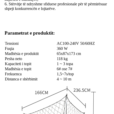
6. Stërvitje të ndryshme sfiduese profesionale për të përmirësuar
shpejt konkurrencën e lojtarëve.
Parametrat e produktit:
Tensioni
AC100-240V 50/60HZ
Fuqia
360 W
Madhësia e produktit
65x87x173 cm
Pesha neto
118 kg
Kapaciteti i topit
1 ~ 3 topa
Madhësia e topit
6# ose 7#
Frekuenca
1,5~7s/top
Distanca e shërbimit
4 ~ 10 m