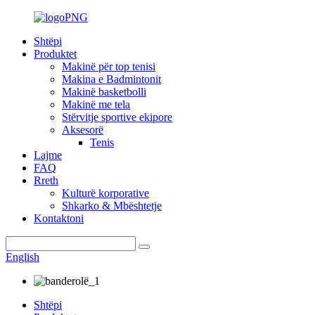
Shtëpi
Produktet
Makinë për top tenisi
Makina e Badmintonit
Makinë basketbolli
Makinë me tela
Stërvitje sportive ekipore
Aksesorë
Tenis
Lajme
FAQ
Rreth
Kulturë korporative
Shkarko & Mbështetje
Kontaktoni
English
Shtëpi