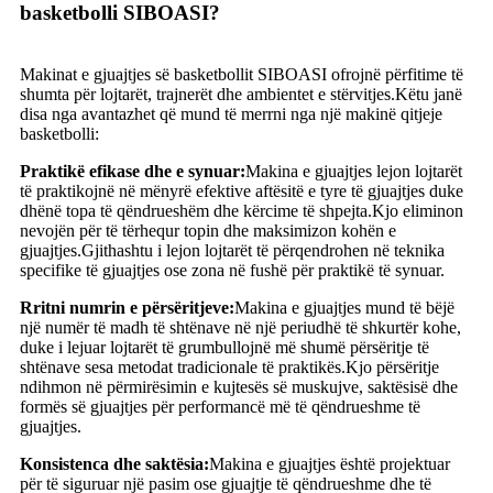
basketbolli SIBOASI?
Makinat e gjuajtjes së basketbollit SIBOASI ofrojnë përfitime të
shumta për lojtarët, trajnerët dhe ambientet e stërvitjes.Këtu janë
disa nga avantazhet që mund të merrni nga një makinë qitjeje
basketbolli:
Praktikë efikase dhe e synuar:
Makina e gjuajtjes lejon lojtarët
të praktikojnë në mënyrë efektive aftësitë e tyre të gjuajtjes duke
dhënë topa të qëndrueshëm dhe kërcime të shpejta.Kjo eliminon
nevojën për të tërhequr topin dhe maksimizon kohën e
gjuajtjes.Gjithashtu i lejon lojtarët të përqendrohen në teknika
specifike të gjuajtjes ose zona në fushë për praktikë të synuar.
Rritni numrin e përsëritjeve:
Makina e gjuajtjes mund të bëjë
një numër të madh të shtënave në një periudhë të shkurtër kohe,
duke i lejuar lojtarët të grumbullojnë më shumë përsëritje të
shtënave sesa metodat tradicionale të praktikës.Kjo përsëritje
ndihmon në përmirësimin e kujtesës së muskujve, saktësisë dhe
formës së gjuajtjes për performancë më të qëndrueshme të
gjuajtjes.
Konsistenca dhe saktësia:
Makina e gjuajtjes është projektuar
për të siguruar një pasim ose gjuajtje të qëndrueshme dhe të