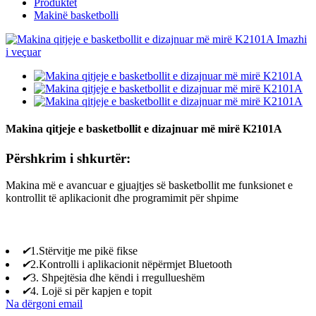
Produktet
Makinë basketbolli
Makina qitjeje e basketbollit e dizajnuar më mirë K2101A
Përshkrim i shkurtër:
Makina më e avancuar e gjuajtjes së basketbollit me funksionet e
kontrollit të aplikacionit dhe programimit për shpime
✔
1.Stërvitje me pikë fikse
✔
2.Kontrolli i aplikacionit nëpërmjet Bluetooth
✔
3. Shpejtësia dhe këndi i rregullueshëm
✔
4. Lojë si për kapjen e topit
Na dërgoni email