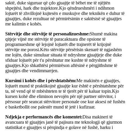
saktë, duke siguruar që çdo gjuajtje të bëhet me të njëjtën
shpejtësi, hark dhe trajektore.Kjo qëndrueshmëri i ndihmon
lojtarët të zhvillojnë kujtesën e muskujve dhe teknikën e duhur të
gjuajtjes, duke rezultuar në përmirësimin e saktësisë së gjuajtjes
me kalimin e kohës.
Stërvitje dhe stërvitje të personalizueshme:
Shumë makina
qitjeje vijnë me stërvitje të paracaktuara dhe opsione të
programueshme që lejojnë lojtarët dhe trajnerët të krijojnë
stërvitje me porosi.Këto stërvitje përsërisin skenarë të ngjashëm
me lojën, duke simuluar situata të ndryshme gjuajtjeje dhe duke
sfiduar lojtarët për t'u përshtatur me kushte të ndryshme të
gjuajtjes.Kjo shkathtësi përmirëson aftësinë e përgjithshme të
gjuajtjes dhe vendimmarrjen.
Kursimi i kohës dhe i përshtatshëm:
Me makinën e gjuajtjes,
lojtarët mund të praktikojnë gjuajtje kur është e përshtatshme për
ta, në vend që të mbështeten te të tjerët për të kaluar topin.Kjo
kursen kohë dhe eliminon nevojën për një partner stërvitor, i
përsosur për seancat stërvitore personale ose kur aksesi në fushën
e basketbollit ose palestër mund të jetë i kufizuar.
Ndjekja e performancës dhe komentet:
Disa makineri të
avancuara të gjuajtjes janë të pajisura me teknologji që gjurmon
statistikat e gjuajtjes si përqindja e golave ​​në fushë, harku i